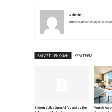
admin
https://sathachchungchixaydun
BÀI VIẾT LIÊN QUAN
XEM THÊM
Silicon Valley Guru Affected by the
Watch Awes