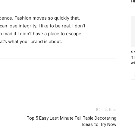
Fu
ence. Fashion moves so quickly that,
 lose integrity. I like to be real. I don’t
go mad if I didn’t have a place to escape
hat’s what your brand is about.
Sc
Th
wi
Bài tiếp theo
Top 5 Easy Last Minute Fall Table Decorating
Ideas to Try Now