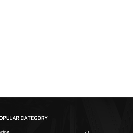
OPULAR CATEGORY
acing
20