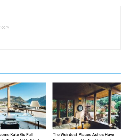
g.com
ome Kate Go Full
The Weirdest Places Ashes Have