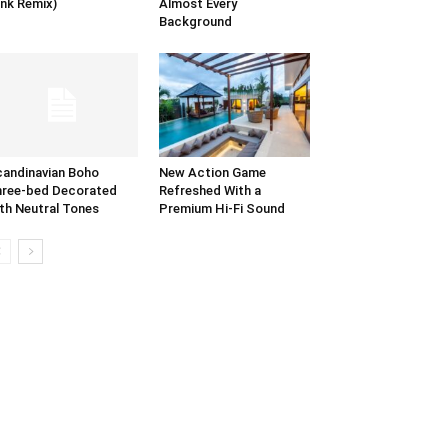
nk Remix)
Almost Every
Background
andinavian Boho
New Action Game
ree-bed Decorated
Refreshed With a
th Neutral Tones
Premium Hi-Fi Sound