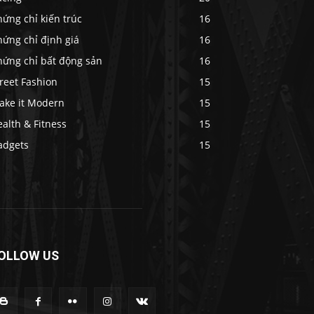
ứng chỉ kiến trúc
16
hứng chỉ định giá
16
hứng chỉ bất động sản
16
reet Fashion
15
ake it Modern
15
alth & Fitness
15
adgets
15
OLLOW US