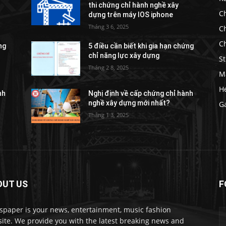
thi chứng chỉ hành nghề xây
Ch
dựng trên máy IOS iphone
Tháng 3 6, 2025
C
C
ng
5 điều cần biết khi gia hạn chứng
chỉ năng lực xây dựng
St
Tháng 2 8, 2025
M
He
nh
Nghị định về cấp chứng chỉ hành
nghề xây dựng mới nhất?
G
Tháng 1 3, 2025
OUT US
F
paper is your news, entertainment, music fashion
ite. We provide you with the latest breaking news and