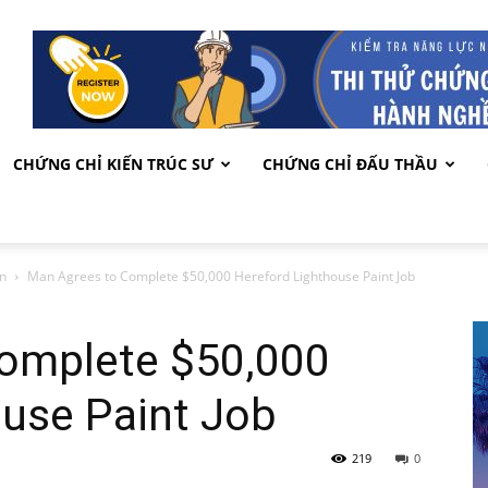
CHỨNG CHỈ KIẾN TRÚC SƯ
CHỨNG CHỈ ĐẤU THẦU
n
Man Agrees to Complete $50,000 Hereford Lighthouse Paint Job
omplete $50,000
ouse Paint Job
219
0