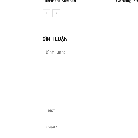
Fulminant Slashed
Cooking Pro
BÌNH LUẬN