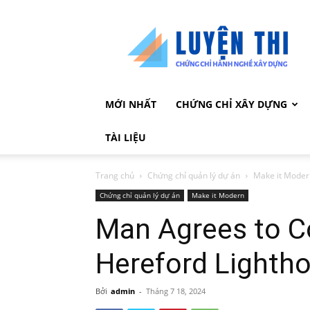
Chứng
chỉ
hành
nghề
xây
dựng
MỚI NHẤT
CHỨNG CHỈ XÂY DỰNG
TÀI LIỆU
Trang chủ
Chứng chỉ quản lý dự án
Make it Moder
Chứng chỉ quản lý dự án
Make it Modern
Man Agrees to C
Hereford Lighth
Bởi
admin
-
Tháng 7 18, 2024