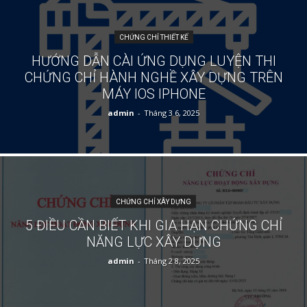
CHỨNG CHỈ THIẾT KẾ
HƯỚNG DẪN CÀI ỨNG DỤNG LUYỆN THI
CHỨNG CHỈ HÀNH NGHỀ XÂY DỰNG TRÊN
MÁY IOS IPHONE
admin
-
Tháng 3 6, 2025
CHỨNG CHỈ XÂY DỰNG
5 ĐIỀU CẦN BIẾT KHI GIA HẠN CHỨNG CHỈ
NĂNG LỰC XÂY DỰNG
admin
-
Tháng 2 8, 2025