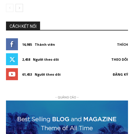
CÁCH KẾT NỐI
16,985
Thành viên
THÍCH
2,458
Người theo dõi
THEO DÕI
61,453
Người theo dõi
ĐĂNG KÝ
- QUẢNG CÁO -