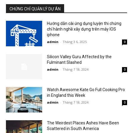
CHỨNG CHỈ QUẢN LÝ DỰ ÁN
Hướng dẫn cài ứng dụng luyện thi chứng
chỉ hành nghề xây dựng trên máy IOS
iphone
admin
-
Tháng 3 6, 2025
0
Silicon Valley Guru Affected by the
Fulminant Slashed
admin
-
Tháng 7 18, 2024
0
Watch Awesome Kate Go Full Cooking Pro
in England this Week
admin
-
Tháng 7 18, 2024
0
The Weirdest Places Ashes Have Been
Scattered in South America