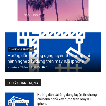
CHỨNG CHỈ THIẾT KẾ
Hướng dẫn cài ứng dụng luyện thi chứng chỉ
5
hành nghề xây dựng trên máy IOS iphone
admin
-
Tháng 3 6, 2025
0
a
LƯU Ý QUAN TRỌNG
Hướng dẫn cài ứng dụng luyện thi chứng
chỉ hành nghề xây dựng trên máy IOS
iphone