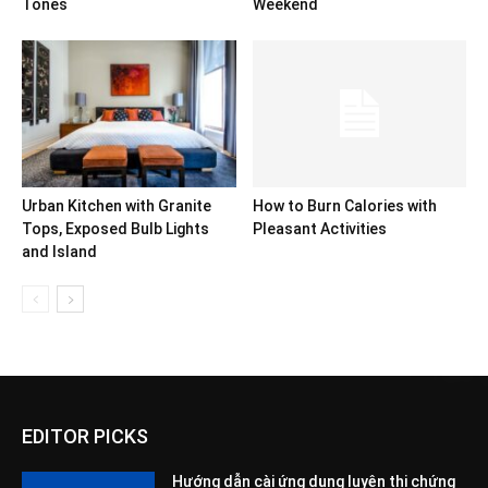
Tones
Weekend
Urban Kitchen with Granite
How to Burn Calories with
Tops, Exposed Bulb Lights
Pleasant Activities
and Island
EDITOR PICKS
Hướng dẫn cài ứng dụng luyện thi chứng