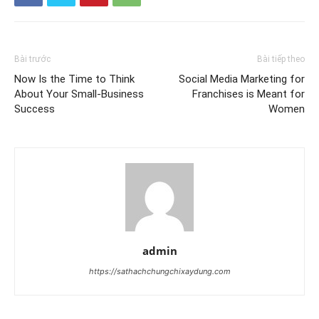
Bài trước
Bài tiếp theo
Now Is the Time to Think
Social Media Marketing for
About Your Small-Business
Franchises is Meant for
Success
Women
admin
https://sathachchungchixaydung.com