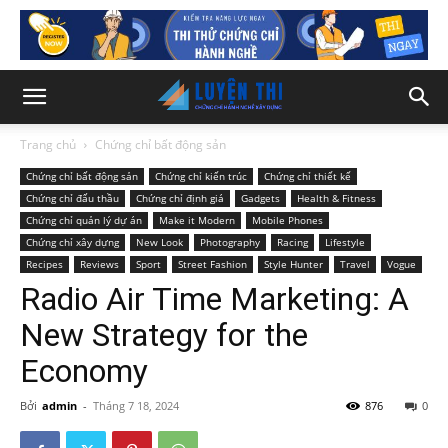
Trang chủ
Chứng chỉ bất động sản
Chứng chỉ bất động sản
Chứng chỉ kiến trúc
Chứng chỉ thiết kế
Chứng chỉ đấu thầu
Chứng chỉ định giá
Gadgets
Health & Fitness
Chứng chỉ quản lý dự án
Make it Modern
Mobile Phones
Chứng chỉ xây dựng
New Look
Photography
Racing
Lifestyle
Recipes
Reviews
Sport
Street Fashion
Style Hunter
Travel
Vogue
Radio Air Time Marketing: A
New Strategy for the
Economy
Bởi
admin
-
Tháng 7 18, 2024
876
0