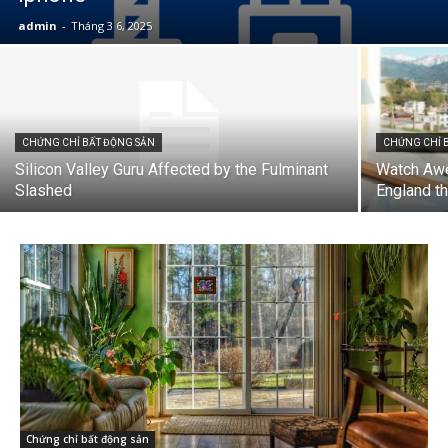
admin
-
Tháng 3 6, 2025
CHỨNG CHỈ BẤT ĐỘNG SẢN
CHỨNG CHỈ 
Silicon Valley Guru Affected by the Fulminant
Watch Awe
Slashed
England t
Chứng chỉ bất động sản