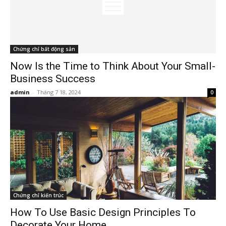
Chứng chỉ bất động sản
Now Is the Time to Think About Your Small-
Business Success
admin
-
Tháng 7 18, 2024
0
Chứng chỉ kiến trúc
How To Use Basic Design Principles To
Decorate Your Home