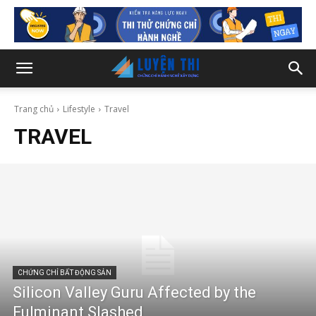
Trang chủ
Lifestyle
Travel
TRAVEL
CHỨNG CHỈ BẤT ĐỘNG SẢN
Silicon Valley Guru Affected by the
Fulminant Slashed