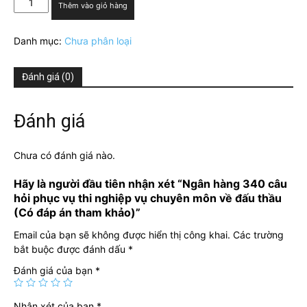
Thêm vào giỏ hàng
hàng
340
Danh mục:
Chưa phân loại
câu
hỏi
phục
Đánh giá (0)
vụ
thi
nghiệp
Đánh giá
vụ
chuyên
Chưa có đánh giá nào.
môn
về
Hãy là người đầu tiên nhận xét “Ngân hàng 340 câu
đấu
hỏi phục vụ thi nghiệp vụ chuyên môn về đấu thầu
thầu
(Có đáp án tham khảo)”
(Có
đáp
Email của bạn sẽ không được hiển thị công khai.
Các trường
án
bắt buộc được đánh dấu
*
tham
Đánh giá của bạn
*
khảo)
số
lượng
Nhận xét của bạn
*