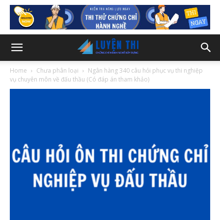
Home
Chưa phân loại
Ngân hàng 340 câu hỏi phục vụ thi nghiệp
vụ chuyên môn về đấu thầu (Có đáp án tham khảo)