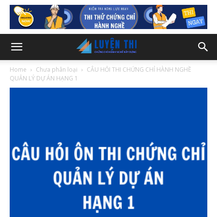
Home
Chưa phân loại
CÂU HỎI THI CHỨNG CHỈ HÀNH NGHỀ
QUẢN LÝ DỰ ÁN HẠNG 1