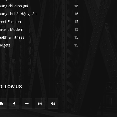
ứng chỉ định giá
16
ứng chỉ bất động sản
16
reet Fashion
15
ake it Modern
15
alth & Fitness
15
adgets
15
OLLOW US