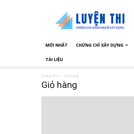
Chứng
chỉ
hành
nghề
xây
dựng
MỚI NHẤT
CHỨNG CHỈ XÂY DỰNG
TÀI LIỆU
Trang chủ
Giỏ hàng
Giỏ hàng