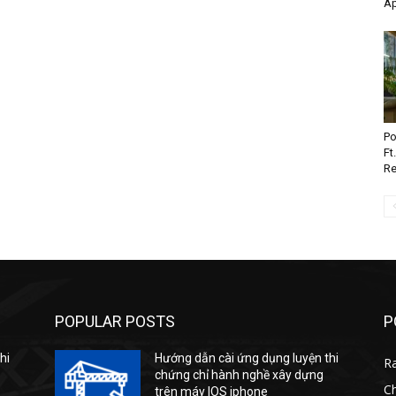
Ap
Po
Ft
Re
POPULAR POSTS
P
hi
Hướng dẫn cài ứng dụng luyện thi
R
chứng chỉ hành nghề xây dựng
Ch
trên máy IOS iphone