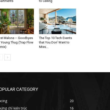
artments
to Ceiling
st Malone – Goodbyes
The Top 10 Tech Events
. Young Thug (Trap Flow
that You Don’ Want to
mix)
Miss...
OPULAR CATEGORY
acing
20
ứng chỉ kiến trúc
16