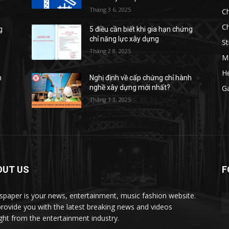
Tháng 3 6, 2025
Ch
Ch
g
5 điều cần biết khi gia hạn chứng
chỉ năng lực xây dựng
St
Tháng 2 8, 2025
M
He
h
Nghị định về cấp chứng chỉ hành
nghề xây dựng mới nhất?
G
Tháng 1 3, 2025
OUT US
F
paper is your news, entertainment, music fashion website.
rovide you with the latest breaking news and videos
ight from the entertainment industry.