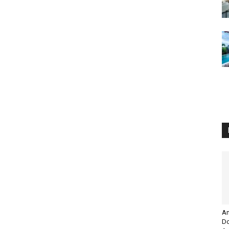
Am
Do