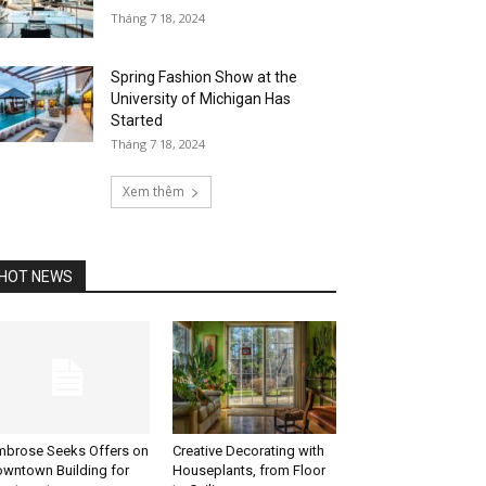
Tháng 7 18, 2024
Spring Fashion Show at the
University of Michigan Has
Started
Tháng 7 18, 2024
Xem thêm
HOT NEWS
brose Seeks Offers on
Creative Decorating with
wntown Building for
Houseplants, from Floor